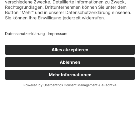
oder Hausfrauen kann gegebenenfalls ein zweiter Darlehensnehmer
(Elternteil, Kind, Ehepartner oder Lebensgefährte aus demselben
Haushalt) hinzugenommen werden, wenn die vorgenannten
Anforderungen erfüllt sind.
Ihre medipay-Vorteile
alles ist möglich – Zugang zu den hochwertigen und individuellen
Leistungen der Komfortmedizin schnelle, günstige und bequeme
Teilzahlung medipay ist schon ab 250 € nutzbar Zwischentilgungen
und vorzeitige Ablösung möglich
Und wie geht es nun weiter?
Sie können den Antrag online ausfüllen oder sich hier einen
Finanzierungsantrag im pdf-Format downloaden und damit eine
unverbindliche Anfrage stellen.
Sie möchten weitere Informationen? Rufen Sie uns einfach an oder
schreiben Sie uns eine E-Mail!
Schliessen
Patienten-Registrierung
Um den Ablauf in unserer Praxis zu erleichtern und die Wartezeiten