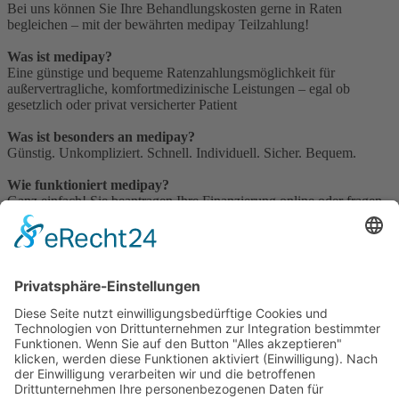
Bei uns können Sie Ihre Behandlungskosten gerne in Raten
begleichen – mit der bewährten medipay Teilzahlung!
Was ist medipay?
Eine günstige und bequeme Ratenzahlungsmöglichkeit für
außervertragliche, komfortmedizinische Leistungen – egal ob
gesetzlich oder privat versicherter Patient
Was ist besonders an medipay?
Günstig. Unkompliziert. Schnell. Individuell. Sicher. Bequem.
Wie funktioniert medipay?
Ganz einfach! Sie beantragen Ihre Finanzierung online oder fragen
uns nach einem medipay Finanzierungsantrag. Den Antrag senden
Sie direkt an medipay. medipay übernimmt ab da als Ihr
Ansprechpartner die gesamte Abwicklung und Korrespondenz. Mit
der Kreditgenehmigung erhalten Sie das medipay-
Auszahlungsformular. Hiermit wird bei Eintritt der Zahlungspflicht
der genehmigte Betrag zur Auszahlung an uns freigegeben.
Wer kann medipay nutzen?
Grundsätzlich steht die medipay Teilzahlung allen Personen offen,
die ihren Erstwohnsitz im Inland und keine negativen Schufa-
Eintragungen haben, berufstätig oder Rentner sind und ein frei
verfügbares Einkommen haben. Bei Studenten/Auszubildenden