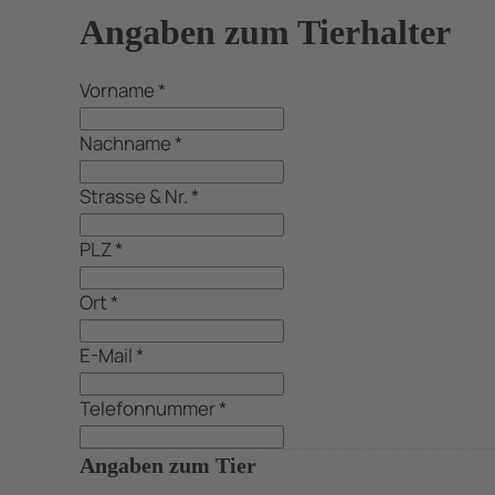
Angaben zum Tierhalter
Vorname
*
Nachname
*
Strasse & Nr.
*
PLZ
*
Ort
*
E-Mail
*
Telefonnummer
*
Angaben zum Tier