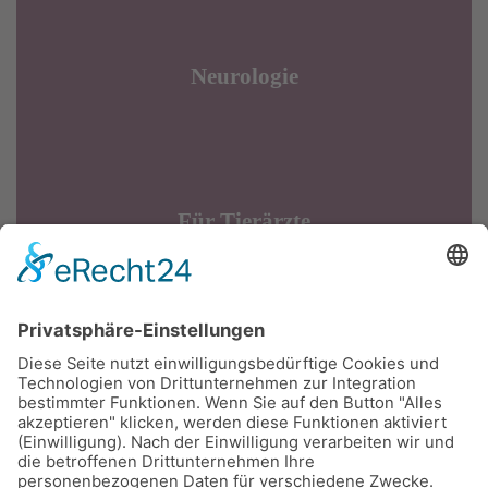
Neurologie
Für Tierärzte
Tierärztliches Zentrum Birkenfeld
Am Schönenwald
55765 Birkenfeld